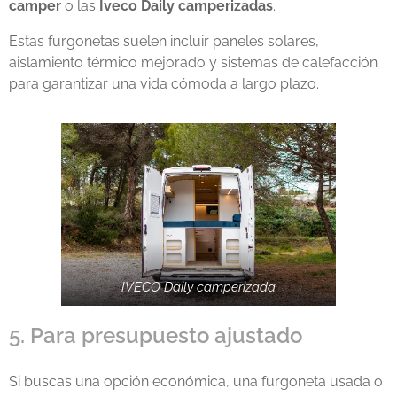
camper
o las
Iveco Daily camperizadas
.
Estas furgonetas suelen incluir paneles solares,
aislamiento térmico mejorado y sistemas de calefacción
para garantizar una vida cómoda a largo plazo.
IVECO Daily camperizada
5. Para presupuesto ajustado
Si buscas una opción económica, una furgoneta usada o