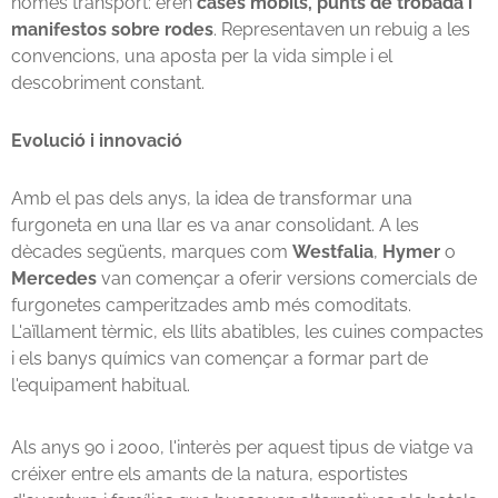
només transport: eren
cases mòbils, punts de trobada i
manifestos sobre rodes
. Representaven un rebuig a les
convencions, una aposta per la vida simple i el
descobriment constant.
Evolució i innovació
Amb el pas dels anys, la idea de transformar una
furgoneta en una llar es va anar consolidant. A les
dècades següents, marques com
Westfalia
,
Hymer
o
Mercedes
van començar a oferir versions comercials de
furgonetes camperitzades amb més comoditats.
L'aïllament tèrmic, els llits abatibles, les cuines compactes
i els banys químics van començar a formar part de
l'equipament habitual.
Als anys 90 i 2000, l'interès per aquest tipus de viatge va
créixer entre els amants de la natura, esportistes