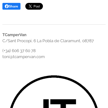
Share
TCamperVan
C/Sant Procopi, 6 La Pobla de Claramunt, 08787
(+34) 606 37 60 78
toni@tcampervan.com